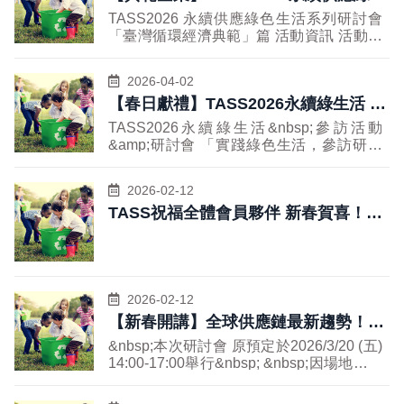
未來大量退役太陽能板所衍生的回收與再利
全球與在地的發展脈動；並將聚焦於永續經
生活系列研討會 「臺灣循環經濟典範」
號） 報名連結：
場參觀與專業講解，讓參加者了解這些企業
TASS2026 永續供應綠色生活系列研討會
用議題，已成為循環經濟發展的重要課題。
濟活動的分類準則與IFRS永續相關揭露準
https://forms.gle/Wotgm7RFEoYHWq2F6
篇
如何在包材製造與材料科學中實踐綠色創
「臺灣循環經濟典範」篇 活動資訊 活動時
為促進產業交流與技術合作，TASS協會與
則，為企業在實踐永續發展經濟活動提供具
活動對象：台灣永續供應協會企業會員、有
新。這是一次難得的機會， 能夠直接見證
間：2026/5/28 (四) 13:30~17:00 活動地
成信實業股份有限公司共同舉辦「太陽能板
體的指導與建議； 以及探討區塊鏈技術在
興趣者（不限會員、非會員皆可前來交流）
企業如何運用創新技術來推動循環經濟與減
點：台中金典酒店 14樓 會議廳（台中市西
廢棄物回收利用暨循環經濟產業論壇」，
永續金融中的應用與其關聯性，揭示如何利
主辦單位：台灣永續供應協會 聯絡資訊：
2026-04-02
少碳排放，並與業界專家交流，提升對永續
區育德里健行路1049號） 報名連結：
邀請產官學研專家齊聚一堂，分享國內外太
用創新技術提升供應鏈的透明度與效率。
07-365-0000 劉軒彤小姐 &nbsp;會員大會
【春日獻禮】TASS2026永續綠生活 參
發展的理解。 &nbsp;大全彩藝工業股份有
https://forms.gle/mefR2qYfEDW4466u8 活
陽能板回收政策趨勢、技術發展現況、市場
介紹&nbsp; TASS社團法人台灣永續供應協
限公司 大全彩藝工業股份有限公司是台灣
訪活動&研討會--佐研院/提提研
動對象：台灣永續供應協會企業會員 對資
商機及循環應用案例。 本次論壇將深入探
TASS2026永續綠生活&nbsp;參訪活動
會於106(2017)年創設成立，迄今已運作9
領先的軟式包材生產代工廠，專注於高品質
源循環/循環經濟議題有興趣者 主辦單位：
討太陽能板退役後的資源化利用、高價值材
&amp;研討會 「實踐綠色生活，參訪研討
年有餘， 承蒙所有會員企業與各位業界先
積層袋和鋁箔袋的製造。 公司為電子半導
台灣永續供應協會、中經院綠色經濟研究中
料回收技術、循環經濟商業模式，以及產業
學習；此次名額有限，敬請踴躍報名」
進的支持、勉勵與指導，各項會務發展與展
體、生技醫療、食品及航太軍事等多元產業
心 聯絡資訊：07-365-0000 劉軒彤小姐 活
未來發展方向， 協助企業掌握市場趨勢與
&nbsp;活動資訊&nbsp; &nbsp; 時間：
覽事務皆能順利推展執行； 本115(2026)年
提供專業的包材解決方案。 以創新和環保
動介紹 在全球邁向淨零轉型的浪潮下，循
2026-02-12
法規脈動，共同建構永續且具競爭力的綠色
2026/4/23 (四) 14:00~17:00 地點：佐研院
適逢新屆理監事改選，誠祈各位會員企業先
為核心價值，持續引領綠色永續包材的發展
環經濟已成為企業競爭力的關鍵。本次研討
TASS祝福全體會員夥伴 新春賀喜！馬
產業鏈。 誠摯邀請相關產業先進、學術研
Jo Lab/提提研(高雄市前鎮區新衙路367號)
進撥冗前來出席本年度會員大會聆聽各項會
趨勢，並以卓越的產品品質成為各大產業信
會匯聚來自智慧機械、 永續食品與綠能材
究單位及關心永續發展之各界人士踴躍參
到成功！馬上有錢！
報名連結：
務發展進度報告及投票選舉組成新屆理監事
賴的鋁箔袋供應商。 &nbsp;先進材股份有
料領域的重量級講者，帶來最前線的實務經
與，共創太陽能循環經濟新契機。
https://forms.gle/rugD7f2tvvyavnxV7 活動
會， 以督促協會更朝符合國際發展趨勢及
限公司 先進材股份有限公司專注於減少碳
驗與創新思維。從智慧化設備如何協助產業
費用：每人800元(含精美禮品，由TASS協
產業脈動實際情況的永續發展。 &nbsp;研
足跡與推動循環經濟，致力於環保產品的開
升級、降低資源的浪費， 到以土地與誠信
會全額支付) 活動對象：台灣永續供應協會
討會介紹&nbsp; 為推動資源循環與永續發
發。公司運用竹粉生產負碳產品，替代塑膠
為核心打造永續食品價值鏈，再到突破性的
企業會員 對永續綠生活/循環經濟議題有興
2026-02-12
展，本次研討會以「資源循環」為主題，邀
製品並實現完全降解，減少塑膠污染。 透
材料技術實現產業閉環與資源再生，每一場
趣者 主辦單位：台灣永續供應協會 聯絡資
【新春開講】全球供應鏈最新趨勢！機
請多位專家學者與業界領袖， 分享最新的
過創新技術如乾式加工和微波除臭，延長材
分享都將帶來全新啟發。 這不僅是一場知
訊：07-365-0000 劉軒彤小姐 &nbsp;活動
政策推動、產學合作案例以及國際標準的實
會難得踴躍報名~
料壽命並促進再利用。先進材採用本地竹子
識交流，更是能掌握未來趨勢的絕佳機會。
&nbsp;本次研討會 原預定於2026/3/20 (五)
介紹&nbsp; &nbsp; 為推廣綠色生活理念與
施經驗。內容將深入探討資源循環再利用的
資源，確保持續供應，並設定明確的碳減排
無論你是企業經營者、產業專業人士，或關
14:00-17:00舉行&nbsp; &nbsp;因場地安排
永續發展，本次活動將帶領參訪者深入了解
實務操作， 剖析循環經濟產業的發展現況
目標，年減少約1,700噸CO2排放。 &nbsp;
心永續發展的你， 都能在這裡找到轉型的
之故，現改為2026/3/27&nbsp;(五)
「提提研」面膜工廠，探索從製造到包裝的
與挑戰，並介紹最新國際循環經濟標準的推
參訪流程
靈感與行動方向。立即加入我們，一同解鎖
10:00~12:00 於原地點舉行，敬請周知
全流程如何實踐環保與減碳。 活動將聚焦