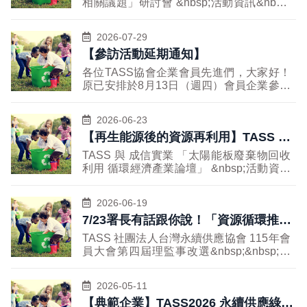
相關議題」研討會 &nbsp;活動資訊&nbsp;
活動時間：115 (2026)年8月28日(週五) 下
午13:30-16:30 活動地點：國立政治大學公
2026-07-29
共行政與企業管理教育中心 A901會議教室
【參訪活動延期通知】
（台北市大安區金華街187號） 報名連結：
https://forms.gle/aiyhSKCWhq4vCXKW7
各位TASS協會企業會員先進們，大家好！
活動對象：台灣永續供應協會企業會員/對
原已安排於8月13日（週四）會員企業參訪
永續金融與ESG相關議題有興趣者 主辦單
前往拜會學習 大全彩藝 與 先進材 二家優異
位：台灣永續供應協會、中華經濟研究院綠
表現公司，但因近日突接到通知，大全彩藝
色經濟研究中心 聯絡資訊：劉小姐 07-365
2026-06-23
必須於配合生產機台設備廠商的時程，於近
0000，曾小姐 02-2735 6006 EXT.154
【再生能源後的資源再利用】TASS x
日安排年度歲修維護重要工作，以迎接台灣
&nbsp;活動介紹&nbsp; 在全球面臨氣候變
成信實業「太陽能板廢棄物回收利用 循
重要產業的傳統從九月開始的年度生產旺
TASS 與 成信實業 「太陽能板廢棄物回收
遷與資源重整的挑戰之際，永續供應鏈的建
季；故本協會決訂延後辦理此參訪活動，並
環經濟產業論壇」
利用 循環經濟產業論壇」 &nbsp;活動資訊
置與循環經濟的實踐成為各界關注的焦點。
同時探詢及其他適當的參訪替代方案，若有
&nbsp; 活動時間：2026/7/10 (五)
TASS社團法人台灣永續供應協會自創會以
進一步消息時再及時通知各位先進。 非常
13:30~17:00 活動地點：新竹縣博愛國小
來向以「探討永續供應發展議題，推展循環
感謝大家的理解與持續支持。 TASS參訪活
2026-06-19
（新竹縣竹北市光明六路72號） 報名連
經濟最佳實踐」為價值訴求，致力於促進永
動--新竹 大全彩藝工業股份有限公司 &amp;
7/23署長有話跟你說！「資源循環推動
結：https://forms.gle/KsqGRTR6zzijjix38
續發展的倡議與實踐。 為了深化對永續金
先進材股份有限公司 活動資訊 日期：
法」三讀通過！
活動對象：台灣永續供應協會企業會員 對
融與ESG（環境、社會及公司治理）此重
TASS 社團法人台灣永續供應協會 115年會
2026/8/13 (四) 時間：9:00~17:00 地點：新
太陽能板資源循環/循環經濟議題有興趣者
要議題的理解，本協會特舉辦此次「永續金
員大會第四屆理監事改選&nbsp;&nbsp;暨
竹 報名連結： 活動介紹 本次參訪活動將帶
主辦單位：台灣永續供應協會、成信實業股
融與ESG相關議題」研討會。 本次研討會
「資源循環」研討會 &nbsp;活動資訊
領參加者前往新竹，深入了解兩家在永續發
份有限公司 聯絡資訊：劉小姐 07-3650000
邀請於永續金融及相關領域具有豐富研究成
&nbsp; 活動時間：2026/7/23 (四)
展與環保科技領域中具有領導地位的企業
/ 陳小姐 0912090929 &nbsp;活動介紹
2026-05-11
果與專業背景的講者，就永續金融的國際發
13:30~17:00 活動地點：高雄軟體科技園區
&mdash;&mdash;大全彩藝工業股份有限公
&nbsp; 面對全球太陽能裝置量快速成長，
【典範企業】TASS2026 永續供應綠色
展趨勢及台灣推動現況， 協助參與者瞭解
海景會議廳（高雄市前鎮區復興四路12
司及先進材股份有限公司。 活動將透過現