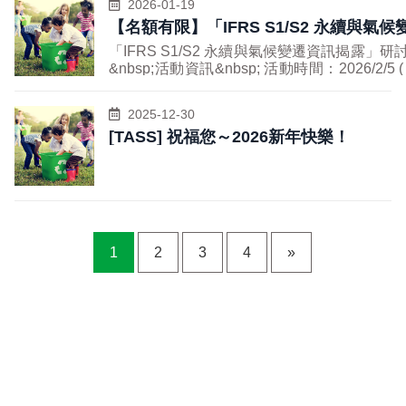
動方向。 透過多元的專題演講與經驗分
2026-01-19
循環經濟的無限可能，搶先布局永續未來！
&nbsp; &nbsp;僅此再次附上本研討會議程
於減少廢棄物、降低碳排放及資源再利用的
享，參與者將能掌握資源循環的關鍵趨勢，
【名額有限】「IFRS S1/S2 永續與氣候
與活動資訊&nbsp; TASS2026 永續供應綠
實際應用，展現企業在綠色循環上的創新作
瞭解如何在政策、技術與產業合作中實現永
資訊揭露」研討會
色生活系列研討會 「永續供應鏈」篇
為。 除了工廠參訪外，活動特別安排兩場
「IFRS S1/S2 永續與氣候變遷資訊揭露」研
續目標， 為企業發展與社會責任注入新動
&nbsp;活動資訊&nbsp; 活動時間：
精彩演講，邀請專業講者分享如何將綠色理
&nbsp;活動資訊&nbsp; 活動時間：2026/2/5 (四)
能。本次活動誠摯邀請關注永續議題的專業
2026/3/27&nbsp;(五) 10:00~12:00 活動地
念融入日常生活與產品製造， 從原物料選
10:00~12:00 活動地點：高雄軟體科技園區(高雄
人士與團體會員共同參與，一同為台灣的綠
點：高雄軟體科技園區(高雄市前鎮區復興
擇到廢棄物管理，為參與者帶來全新視角，
市前鎮區復興四路12號) 報名連結：
色未來貢獻力量！
四路12號) 報名連結：
2025-12-30
了解綠色生活的可能性與實踐方式。 透過
HTTPS://FORMS.GLE/TRNCN5OYYXJVYTS
https://forms.gle/LDsWNGfjFo94kY1A8 活
[TASS] 祝福您～2026新年快樂！
此次參訪與研討，參與者將能親身感受綠色
活動對象：台灣永續供應協會企業會員 對「IFRS
動對象：台灣永續供應協會企業會員 對永
科技的魅力，並汲取靈感，共同邁向更環
S1/S2」/循環經濟議題有興趣者 主辦單位：台灣
續供應鏈/循環經濟議題有興趣者 主辦單
保、更永續的未來生活方式。
永續供應協會、台灣環境管理會計協會 聯絡資
位：台灣永續供應協會 聯絡資訊：07-365-
訊： 07-365-0000 劉軒彤小姐 &nbsp;活動介紹
0000 劉軒彤小姐 &nbsp;活動介紹&nbsp;
&nbsp; 隨著全球對永續發展的重視，金管會與臺
&nbsp; 全球高度關注供應鏈永續發展議題
灣證券交易所逐步擴大年報永續資訊要求的
的情況下，全球供應鏈重組與因應地緣政治
與範圍。 國際證監會組織（IOSCO）已
及經濟變化等不可預期因素造成的挑戰，
1
2
3
4
»
IFRS 準則將有助於資本市場籌資，並能更準
已成為企業必須正視的嚴肅議題。本次研討
評估永續相關風險與機會。 臺灣的企業於 20
會邀請學者與專家深入剖析相關當前相關趨
永續元年適用國際永續準則理事會（ISSB）
勢發展與分享產業之實務案例。 內容涵蓋
布的IFRS S1 和 S2 準則， 而所有被納入規
全球供應鏈永續發展的最新趨勢，幫助企業
上市櫃企業，都必須面對「如何配合與因應
掌握未來方向； 另透過實務輔導案例分
嚴峻課題。 本次研討會將說明IFRS S1/S2 相關
享，解析溫室氣體與碳足跡盤查遭遇的挑戰
揭露資訊與上市櫃企業面對此一嚴格要求的
與提供建議的解決方案； 並一同深入探討
實際解決方案，歡迎各位先進踴躍報名參加
如何建構有效的風險管理機制，降低供應鏈